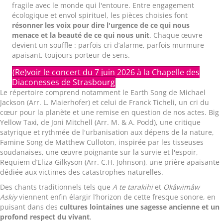
fragile avec le monde qui l'entoure. Entre engagement
écologique et envol spirituel, les pièces choisies font
résonner les voix pour dire l'urgence de ce qui nous
menace et la beauté de ce qui nous unit
. Chaque œuvre
devient un souffle : parfois cri d’alarme, parfois murmure
apaisant, toujours porteur de sens.
(Re)voir le concert du 7 juin 2026 à la Chapelle des
Diaconesses de Strasbourg
Le répertoire comprend notamment le Earth Song de Michael
Jackson (Arr. L. Maierhofer) et celui de Franck Ticheli, un cri du
cœur pour la planète et une remise en question de nos actes. Big
Yellow Taxi, de Joni Mitchell (Arr. M. & A. Podd), une critique
satyrique et rythmée de l'urbanisation aux dépens de la nature,
Famine Song de Matthew Culloton, inspirée par les tisseuses
soudanaises, une œuvre poignante sur la survie et l'espoir,
Requiem d’Eliza Gilkyson (Arr. C.H. Johnson), une prière apaisante
dédiée aux victimes des catastrophes naturelles.
Des chants traditionnels tels que
A te tarakihi
et
Okâwimâw
Askiy
viennent enfin élargir l’horizon de cette fresque sonore, en
puisant dans des
cultures lointaines une sagesse ancienne et un
profond respect du vivant
.