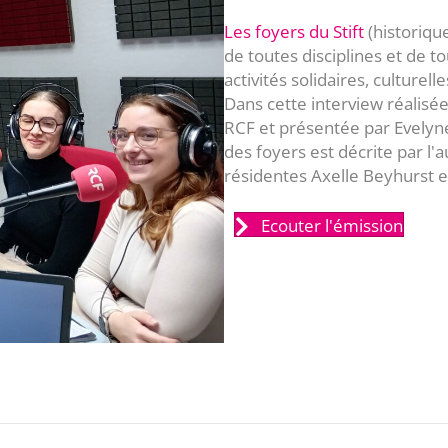
Les foyers du Stift
(historiqu
de toutes disciplines et de to
activités solidaires, culturel
Dans cette interview réalisée
RCF et présentée par Evelyne 
des foyers est décrite par l
résidentes Axelle Beyhurst e
Ecouter l'émission