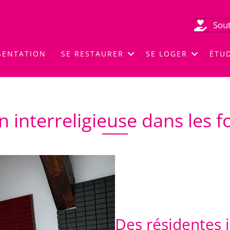
Sout
SENTATION
SE RESTAURER
SE LOGER
ÉTU
 interreligieuse dans les fo
Des résidentes 