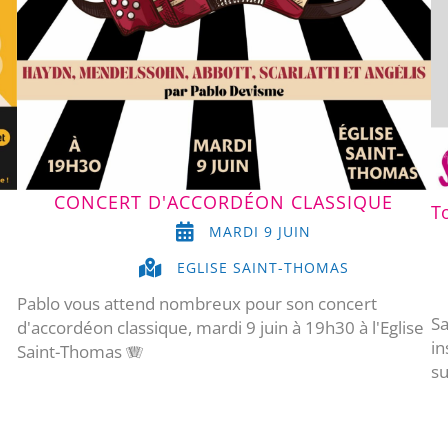
CONCERT D'ACCORDÉON CLASSIQUE
T
MARDI 9 JUIN
EGLISE SAINT-THOMAS
Pablo vous attend nombreux pour son concert
Sa
d'accordéon classique, mardi 9 juin à 19h30 à l'Eglise
in
Saint-Thomas 🪗
su