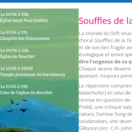
Souffles de l
La chorale du Stift vo
choral
Souffles de la Te
et de son lien fragile 
écologique et envol spir
dire l'urgence de ce 
Chaque œuvre devient u
apaisant, toujours port
Le répertoire comprend
Maierhofer) et celui de 
remise en question de no
Podd), une critique sat
nature, Famine Song de
soudanaises, une œuvre 
Gilkyson (Arr. C.H. Joh