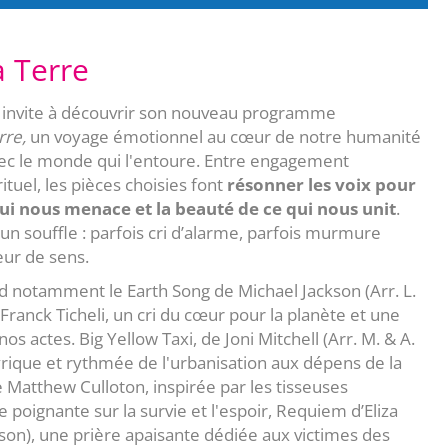
a Terre
us invite à découvrir son nouveau programme
rre,
un voyage émotionnel au cœur de notre humanité
avec le monde qui l'entoure. Entre engagement
ituel, les pièces choisies font
résonner les voix pour
qui nous menace et la beauté de ce qui nous unit
.
n souffle : parfois cri d’alarme, parfois murmure
eur de sens.
 notamment le Earth Song de Michael Jackson (Arr. L.
Franck Ticheli, un cri du cœur pour la planète et une
s actes. Big Yellow Taxi, de Joni Mitchell (Arr. M. & A.
yrique et rythmée de l'urbanisation aux dépens de la
 Matthew Culloton, inspirée par les tisseuses
poignante sur la survie et l'espoir, Requiem d’Eliza
nson), une prière apaisante dédiée aux victimes des