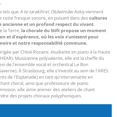
.
s tels que
A te tarakihi
et
Okâwimâw Askiy
viennent
 de cette fresque sonore, en puisant dans des
cultures
e ancienne et un profond respect du vivant
.
e la Terre,
la chorale du Stift propose un moment
on et d’espérance, où les voix s’unissent pour
émoire et notre responsabilité commune.
dirigée par Chloé Rozaire, étudiante en piano à la Haute
(HEAR). Musicienne polyvalente, elle est la cheffe du
in de l'ensemble vocal et orchestral Le Bon
erne). À Strasbourg, elle s'investit au sein de l'ARES
nts de l'Esplanade) en tant qu'intervenante en
hant choral, ainsi que professeure de piano.
mission, elle aime animer des ateliers de chant
endre des projets choraux polyphoniques.