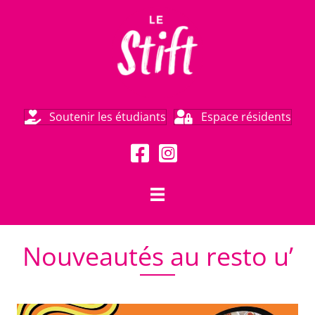
Soutenir les étudiants
Espace résidents
Nouveautés au resto u’