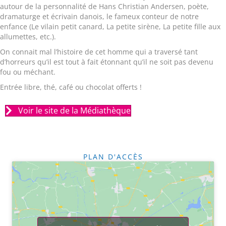
autour de la personnalité de Hans Christian Andersen, poète,
dramaturge et écrivain danois, le fameux conteur de notre
enfance (Le vilain petit canard, La petite sirène, La petite fille aux
allumettes, etc.).
On connait mal l’histoire de cet homme qui a traversé tant
d’horreurs qu’il est tout à fait étonnant qu’il ne soit pas devenu
fou ou méchant.
Entrée libre, thé, café ou chocolat offerts !
Voir le site de la Médiathèque
PLAN D'ACCÈS