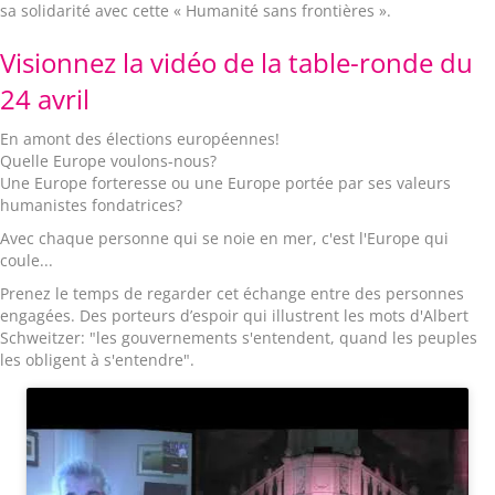
sa solidarité avec cette « Humanité sans frontières ».
Visionnez la vidéo de la table-ronde du
24 avril
En amont des élections européennes!
Quelle Europe voulons-nous?
Une Europe forteresse ou une Europe portée par ses valeurs
humanistes fondatrices?
Avec chaque personne qui se noie en mer, c'est l'Europe qui
coule...
Prenez le temps de regarder cet échange entre des personnes
engagées. Des porteurs d’espoir qui illustrent les mots d'Albert
Schweitzer: "les gouvernements s'entendent, quand les peuples
les obligent à s'entendre".