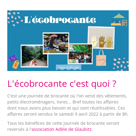
L'écobrocante c'est quoi ?
C'est une journée de brocante où l'on vend des vêtements,
petits électroménagers, livres... Bref toutes les affaires
dont nous avons plus besoin et qui sont réutilisables. Ces
affaires seront vendus le samedi 9 avril 2022 à partir de 8h.
Tous les bénéfices de cette journée de brocante seront
reversés à l'
association Adèle de Glaubitz
.